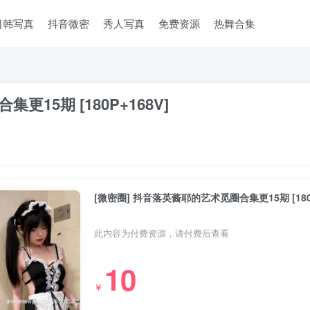
日韩写真
抖音微密
秀人写真
免费资源
热舞合集
15期 [180P+168V]
[微密圈] 抖音落英酱耶的艺术觅圈合集更15期 [180P
此内容为付费资源，请付费后查看
10
￥