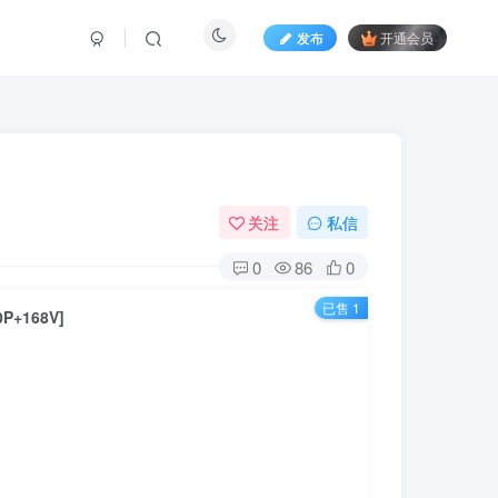
发布
开通会员
关注
私信
0
86
0
已售 1
+168V]