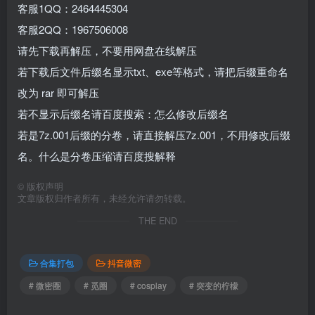
客服1QQ：2464445304
客服2QQ：1967506008
请先下载再解压，不要用网盘在线解压
若下载后文件后缀名显示txt、exe等格式，请把后缀重命名
改为 rar 即可解压
若不显示后缀名请百度搜索：怎么修改后缀名
若是7z.001后缀的分卷，请直接解压7z.001，不用修改后缀
名。什么是分卷压缩请百度搜解释
©
版权声明
文章版权归作者所有，未经允许请勿转载。
THE END
合集打包
抖音微密
# 微密圈
# 觅圈
# cosplay
# 突变的柠檬