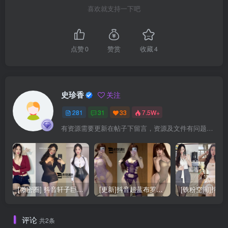
喜欢就支持一下吧
点赞
0
赞赏
收藏
4
史珍香
关注
281
31
33
7.5W+
有资源需要更新在帖子下留言，资源及文件有问题可加QQ：3983858528
[微密圈] 抖音轩子巨2兔的觅圈合集更新29期 [888P+62V]
[更新]抖音超蓝布罗莉（超蓝布萝莉）的合集[513P+41V]
评论
共2条