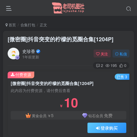
首页
合集打包
正文
[微密圈]抖音突变的柠檬的觅圈合集[1204P]
史珍香
关注
私信
1年前更新
2
195
0
付费资源
已售 3
[微密圈]抖音突变的柠檬的觅圈合集[1204P]
此内容为付费资源，请付费后查看
10
￥
5
免费
黄金会员
￥
钻石会员
登录购买