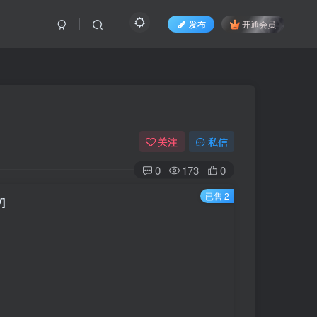
发布
开通会员
关注
私信
0
173
0
已售 2
]