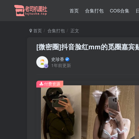
首页
合集打包
COS合集
首页
合集打包
正文
[微密圈]抖音脸红mm的觅圈嘉宾贴合集
史珍香
1年前更新
付费资源