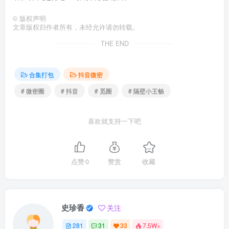
©
版权声明
文章版权归作者所有，未经允许请勿转载。
THE END
合集打包
抖音微密
# 微密圈
# 抖音
# 觅圈
# 隔壁小王畅
喜欢就支持一下吧
点赞
0
赞赏
收藏
史珍香
关注
281
31
33
7.5W+