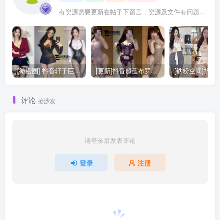
有资源需要更新在帖子下留言，资源及文件有问题可加QQ：3983858528
[微密圈] 抖音轩子巨2兔的觅圈合集更新29期 [888P+62V]
[更新]抖音超蓝布罗莉（超蓝布萝莉）的合集[513P+41V]
评论
抢沙发
请登录后发表评论
登录
注册