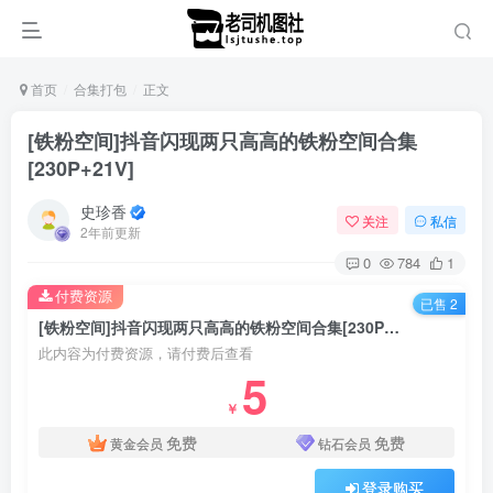
首页
合集打包
正文
[铁粉空间]抖音闪现两只高高的铁粉空间合集
[230P+21V]
史珍香
关注
私信
2年前更新
0
784
1
付费资源
已售 2
[铁粉空间]抖音闪现两只高高的铁粉空间合集[230P+21V]
此内容为付费资源，请付费后查看
5
￥
免费
免费
黄金会员
钻石会员
登录购买