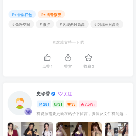
合集打包
抖音微密
# 铁粉空间
# 微胖
# 闪现两只高高
# 闪现三只高高
喜欢就支持一下吧
点赞
1
赞赏
收藏
3
史珍香
关注
281
31
33
7.5W+
有资源需要更新在帖子下留言，资源及文件有问题可加QQ：3983858528