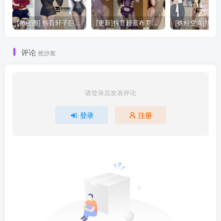
[微密圈] 抖音轩子巨2兔的觅圈合集更新29期 [888P+62V]
[更新]抖音超蓝布罗莉（超蓝布萝莉）的合集[513P+41V]
评论
抢沙发
请登录后发表评论
登录
注册