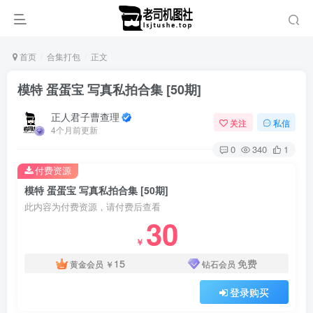
首页
合集打包
正文
模特 蛋蛋宝 写真私拍合集 [50期]
正人君子曹查理
关注
私信
4个月前更新
0
340
1
付费资源
模特 蛋蛋宝 写真私拍合集 [50期]
此内容为付费资源，请付费后查看
30
￥
15
免费
黄金会员
￥
钻石会员
登录购买