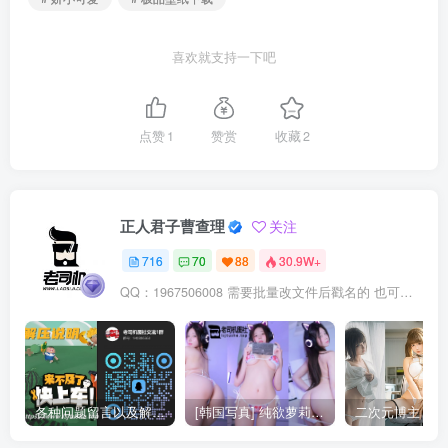
喜欢就支持一下吧
点赞
1
赞赏
收藏
2
正人君子曹查理
关注
716
70
88
30.9W+
QQ：1967506008 需要批量改文件后戳名的 也可以加我
各种问题留言以及解压教程
[韩国写真] 纯欲萝莉Yeon Woo(연우) 写真合集 [51]期