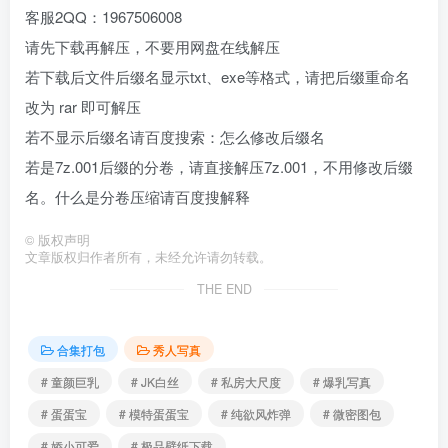
客服2QQ：1967506008
请先下载再解压，不要用网盘在线解压
若下载后文件后缀名显示txt、exe等格式，请把后缀重命名
改为 rar 即可解压
若不显示后缀名请百度搜索：怎么修改后缀名
若是7z.001后缀的分卷，请直接解压7z.001，不用修改后缀
名。什么是分卷压缩请百度搜解释
©
版权声明
文章版权归作者所有，未经允许请勿转载。
THE END
合集打包
秀人写真
# 童颜巨乳
# JK白丝
# 私房大尺度
# 爆乳写真
# 蛋蛋宝
# 模特蛋蛋宝
# 纯欲风炸弹
# 微密图包
# 娇小可爱
# 极品壁纸下载