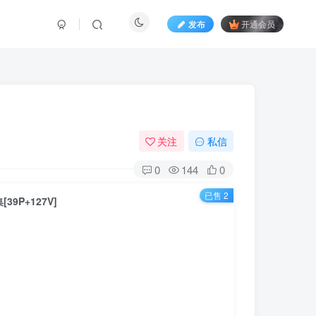
发布
开通会员
关注
私信
0
144
0
已售 2
9P+127V]