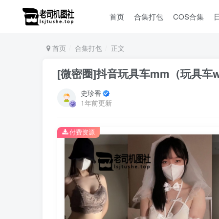
首页
合集打包
COS合集
首页
合集打包
正文
[微密圈]抖音玩具车mm（玩具车wo
史珍香
1年前更新
付费资源