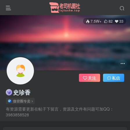
7.5W+
82
33
关注
私信
史珍香
微密圈专卖
有资源需要更新在帖子下留言，资源及文件有问题可加QQ：
3983858528