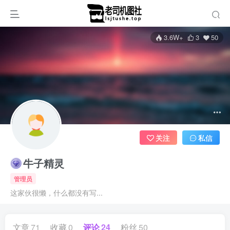
3.6W+
3
50
关注
私信
牛子精灵
管理员
这家伙很懒，什么都没有写...
文章
71
收藏
0
评论
24
粉丝
50