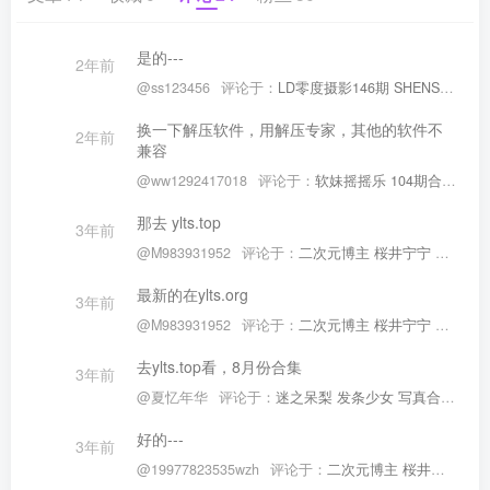
是的---
2年前
@ss123456
评论于：
LD零度摄影146期 SHENSHI绅士摄影16期合集 9100P #128
换一下解压软件，用解压专家，其他的软件不
2年前
兼容
@ww1292417018
评论于：
软妹摇摇乐 104期合集 #66
那去 ylts.top
3年前
@M983931952
评论于：
二次元博主 桜井宁宁 写真合集 [185期]
最新的在ylts.org
3年前
@M983931952
评论于：
二次元博主 桜井宁宁 写真合集 [185期]
去ylts.top看，8月份合集
3年前
@夏忆年华
评论于：
迷之呆梨 发条少女 写真合集 #77
好的---
3年前
@19977823535wzh
评论于：
二次元博主 桜井宁宁 写真合集 [185期]