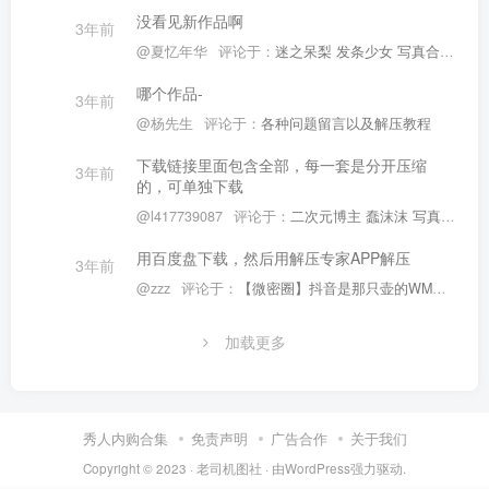
没看见新作品啊
3年前
@夏忆年华
评论于：
迷之呆梨 发条少女 写真合集 #77
哪个作品-
3年前
@杨先生
评论于：
各种问题留言以及解压教程
下载链接里面包含全部，每一套是分开压缩
3年前
的，可单独下载
@l417739087
评论于：
二次元博主 蠢沫沫 写真合集 [418期]
用百度盘下载，然后用解压专家APP解压
3年前
@zzz
评论于：
【微密圈】抖音是那只壶的WMQ合集 [218P+34V]
加载更多
秀人内购合集
免责声明
广告合作
关于我们
Copyright © 2023 ·
老司机图社
· 由
WordPress
强力驱动.