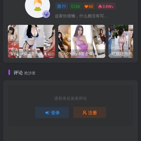
71
24
50
3.6W+
这家伙很懒，什么都没有写...
奶瑶妹妹 2套合集 #233
小夕Kitty 5套合集 #271
评论
抢沙发
请登录后发表评论
登录
注册