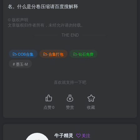
名。什么是分卷压缩请百度搜解释
©
版权声明
文章版权归作者所有，未经允许请勿转载。
THE END
COS合集
合集打包
钻石免费
# 墨玉-M
喜欢就支持一下吧
点赞
0
赞赏
收藏
牛子精灵
关注